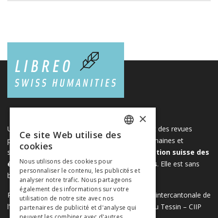
×
Une plateforme unique regroupant des livres et des revues
Ce site Web utilise des
FRENCH
publiés par les éditeurs suisses de sciences humaines et
cookies
sociales. Libreo.ch est la propriété de l'
Association suisse des
GERMAN
Nous utilisons des cookies pour
éditeurs de sciences sociales et humaines
. Elle est sans
personnaliser le contenu, les publicités et
ITALIAN
but lucratif.
www.editeurssuisses.ch
analyser notre trafic. Nous partageons
également des informations sur votre
Projet réalisé avec le soutien de la Conférence intercantonale de
utilisation de notre site avec nos
l’instruction publique de la Suisse romande et du Tessin – CIIP
partenaires de publicité et d'analyse qui
peuvent les combiner avec d'autres