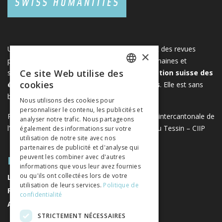
Une plateforme unique regroupant des livres et des revues
×
publiés par les éditeurs suisses de sciences humaines et
Ce site Web utilise des
sociales. Libreo.ch est la propriété de l'
Association suisse des
FRENCH
cookies
éditeurs de sciences sociales et humaines
. Elle est sans
GERMAN
but lucratif.
www.editeurssuisses.ch
Nous utilisons des cookies pour
personnaliser le contenu, les publicités et
ITALIAN
Projet réalisé avec le soutien de la Conférence intercantonale de
analyser notre trafic. Nous partageons
l’instruction publique de la Suisse romande et du Tessin – CIIP
également des informations sur votre
utilisation de notre site avec nos
partenaires de publicité et d'analyse qui
PLAN DU SITE
peuvent les combiner avec d'autres
informations que vous leur avez fournies
ou qu'ils ont collectées lors de votre
LIVRES
utilisation de leurs services.
Politique de
REVUES
confidentialité
AUTEURS
STRICTEMENT NÉCESSAIRES