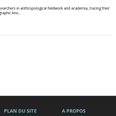
researchers in anthropological fieldwork and academia, tracing their
raphic kno...
PLAN DU SITE
A PROPOS