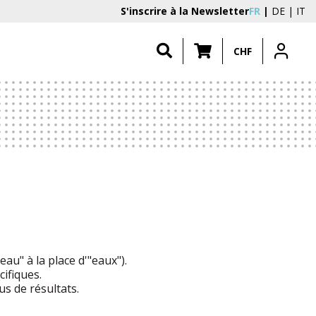
S'inscrire à la Newsletter
FR
DE
IT
CHF
au" à la place d'"eaux").
ifiques.
s de résultats.