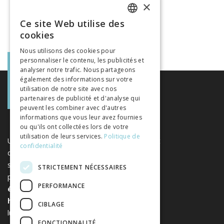
×
Ce site Web utilise des
FRENCH
cookies
GERMAN
Nous utilisons des cookies pour
personnaliser le contenu, les publicités et
ITALIAN
analyser notre trafic. Nous partageons
également des informations sur votre
utilisation de notre site avec nos
partenaires de publicité et d'analyse qui
peuvent les combiner avec d'autres
informations que vous leur avez fournies
ou qu'ils ont collectées lors de votre
utilisation de leurs services.
Politique de
Une plateforme unique regroupant des livres et
confidentialité
des revues publiés par les éditeurs suisses de
sciences humaines et sociales. Libreo.ch est la
STRICTEMENT NÉCESSAIRES
propriété de l'
Association suisse des
PERFORMANCE
éditeurs de sciences sociales et
humaines
. Elle est sans but
CIBLAGE
lucratif.
www.editeurssuisses.ch
FONCTIONNALITÉ