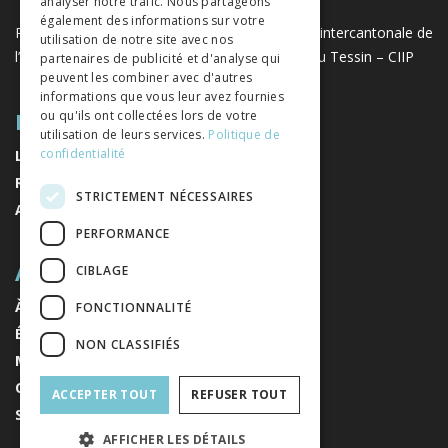
analyser notre trafic. Nous partageons
également des informations sur votre
Projet réalisé avec le soutien de la Conférence intercantonale de
utilisation de notre site avec nos
l’instruction publique de la Suisse romande et du Tessin – CIIP
partenaires de publicité et d'analyse qui
peuvent les combiner avec d'autres
informations que vous leur avez fournies
PLAN DU SITE
ou qu'ils ont collectées lors de votre
utilisation de leurs services.
Politique de
confidentialité
LIVRES
REVUES
STRICTEMENT NÉCESSAIRES
AUTEURS
PERFORMANCE
A PROPOS
CIBLAGE
À PROPOS DE NOUS
FONCTIONNALITÉ
ÉDITEURS
NON CLASSIFIÉS
MENTIONS LÉGALES
CONDITIONS GÉNÉRALES DE VENTE
ACCEPTER TOUT
REFUSER TOUT
S'INSCRIRE À LA NEWSLETTER
AFFICHER LES DÉTAILS