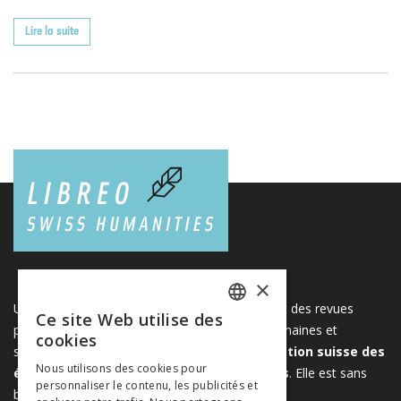
Lire la suite
×
Une plateforme unique regroupant des livres et des revues
Ce site Web utilise des
FRENCH
publiés par les éditeurs suisses de sciences humaines et
cookies
sociales. Libreo.ch est la propriété de l'
Association suisse des
GERMAN
Nous utilisons des cookies pour
éditeurs de sciences sociales et humaines
. Elle est sans
personnaliser le contenu, les publicités et
ITALIAN
but lucratif.
www.editeurssuisses.ch