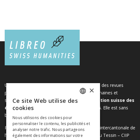
Une plateforme unique regroupant des livres et des revues
×
publiés par les éditeurs suisses de sciences humaines et
Ce site Web utilise des
sociales. Libreo.ch est la propriété de l'
Association suisse des
FRENCH
cookies
éditeurs de sciences sociales et humaines
. Elle est sans
GERMAN
but lucratif.
www.editeurssuisses.ch
Nous utilisons des cookies pour
personnaliser le contenu, les publicités et
ITALIAN
Projet réalisé avec le soutien de la Conférence intercantonale de
analyser notre trafic. Nous partageons
l’instruction publique de la Suisse romande et du Tessin – CIIP
également des informations sur votre