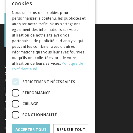
cookies
GERMAN
Nous utilisons des cookies pour
personnaliser le contenu, les publicités et
ITALIAN
analyser notre trafic. Nous partageons
également des informations sur votre
utilisation de notre site avec nos
partenaires de publicité et d'analyse qui
peuvent les combiner avec d'autres
informations que vous leur avez fournies
ou qu'ils ont collectées lors de votre
utilisation de leurs services.
Politique de
Une plateforme unique regroupant des livres et
confidentialité
des revues publiés par les éditeurs suisses de
sciences humaines et sociales. Libreo.ch est la
STRICTEMENT NÉCESSAIRES
propriété de l'
Association suisse des
PERFORMANCE
éditeurs de sciences sociales et
humaines
. Elle est sans but
CIBLAGE
lucratif.
www.editeurssuisses.ch
FONCTIONNALITÉ
Projet réalisé avec le soutien de la Conférence
intercantonale de l’instruction publique de la
ACCEPTER TOUT
REFUSER TOUT