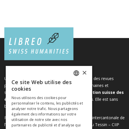
×
Une plateforme unique regroupant des livres et des revues
Ce site Web utilise des
FRENCH
publiés par les éditeurs suisses de sciences humaines et
cookies
sociales. Libreo.ch est la propriété de l'
Association suisse des
GERMAN
Nous utilisons des cookies pour
éditeurs de sciences sociales et humaines
. Elle est sans
personnaliser le contenu, les publicités et
ITALIAN
but lucratif.
www.editeurssuisses.ch
analyser notre trafic. Nous partageons
également des informations sur votre
Projet réalisé avec le soutien de la Conférence intercantonale de
utilisation de notre site avec nos
l’instruction publique de la Suisse romande et du Tessin – CIIP
partenaires de publicité et d'analyse qui