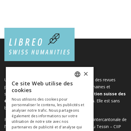
×
Une plateforme unique regroupant des livres et des revues
Ce site Web utilise des
FRENCH
publiés par les éditeurs suisses de sciences humaines et
cookies
sociales. Libreo.ch est la propriété de l'
Association suisse des
GERMAN
Nous utilisons des cookies pour
éditeurs de sciences sociales et humaines
. Elle est sans
personnaliser le contenu, les publicités et
ITALIAN
but lucratif.
www.editeurssuisses.ch
analyser notre trafic. Nous partageons
également des informations sur votre
Projet réalisé avec le soutien de la Conférence intercantonale de
utilisation de notre site avec nos
l’instruction publique de la Suisse romande et du Tessin – CIIP
partenaires de publicité et d'analyse qui