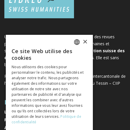
Une plateforme unique regroupant des livres et des revues
×
publiés par les éditeurs suisses de sciences humaines et
Ce site Web utilise des
sociales. Libreo.ch est la propriété de l'
Association suisse des
FRENCH
cookies
éditeurs de sciences sociales et humaines
. Elle est sans
GERMAN
but lucratif.
www.editeurssuisses.ch
Nous utilisons des cookies pour
personnaliser le contenu, les publicités et
ITALIAN
Projet réalisé avec le soutien de la Conférence intercantonale de
analyser notre trafic. Nous partageons
l’instruction publique de la Suisse romande et du Tessin – CIIP
également des informations sur votre
utilisation de notre site avec nos
partenaires de publicité et d'analyse qui
PLAN DU SITE
peuvent les combiner avec d'autres
informations que vous leur avez fournies
ou qu'ils ont collectées lors de votre
LIVRES
utilisation de leurs services.
Politique de
REVUES
confidentialité
AUTEURS