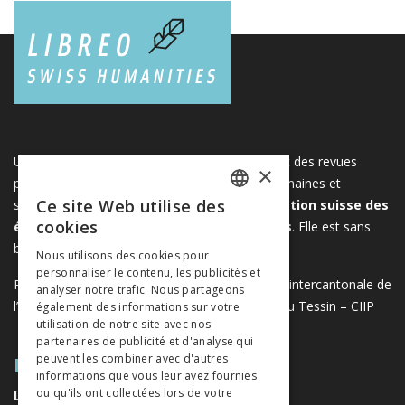
Une plateforme unique regroupant des livres et des revues
×
publiés par les éditeurs suisses de sciences humaines et
Ce site Web utilise des
sociales. Libreo.ch est la propriété de l'
Association suisse des
FRENCH
cookies
éditeurs de sciences sociales et humaines
. Elle est sans
GERMAN
but lucratif.
www.editeurssuisses.ch
Nous utilisons des cookies pour
personnaliser le contenu, les publicités et
ITALIAN
Projet réalisé avec le soutien de la Conférence intercantonale de
analyser notre trafic. Nous partageons
l’instruction publique de la Suisse romande et du Tessin – CIIP
également des informations sur votre
utilisation de notre site avec nos
partenaires de publicité et d'analyse qui
PLAN DU SITE
peuvent les combiner avec d'autres
informations que vous leur avez fournies
ou qu'ils ont collectées lors de votre
LIVRES