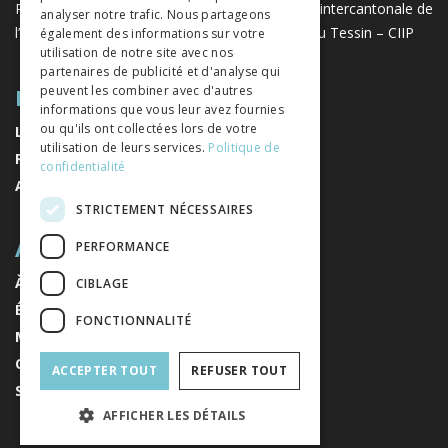
Projet réalisé avec le soutien de la Conférence intercantonale de
analyser notre trafic. Nous partageons
l’instruction publique de la Suisse romande et du Tessin – CIIP
également des informations sur votre
utilisation de notre site avec nos
partenaires de publicité et d'analyse qui
PLAN DU SITE
peuvent les combiner avec d'autres
informations que vous leur avez fournies
ou qu'ils ont collectées lors de votre
LIVRES
utilisation de leurs services.
Politique de
REVUES
confidentialité
AUTEURS
STRICTEMENT NÉCESSAIRES
A PROPOS
PERFORMANCE
À PROPOS DE NOUS
CIBLAGE
ÉDITEURS
FONCTIONNALITÉ
MENTIONS LÉGALES
CONDITIONS GÉNÉRALES DE VENTE
ACCEPTER TOUT
REFUSER TOUT
S'INSCRIRE À LA NEWSLETTER
AFFICHER LES DÉTAILS