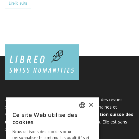
Lire la suite
Une plateforme unique regroupant des livres et des revues
×
publiés par les éditeurs suisses de sciences humaines et
Ce site Web utilise des
sociales. Libreo.ch est la propriété de l'
Association suisse des
FRENCH
cookies
éditeurs de sciences sociales et humaines
. Elle est sans
GERMAN
but lucratif.
www.editeurssuisses.ch
Nous utilisons des cookies pour
personnaliser le contenu, les publicités et
ITALIAN