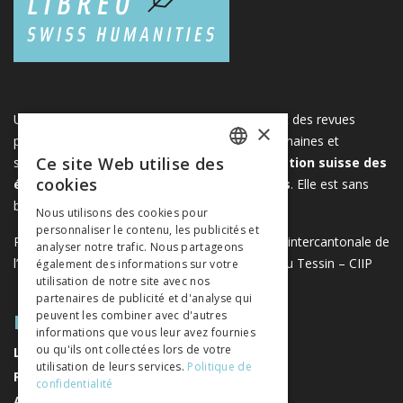
Une plateforme unique regroupant des livres et des revues
×
publiés par les éditeurs suisses de sciences humaines et
Ce site Web utilise des
sociales. Libreo.ch est la propriété de l'
Association suisse des
FRENCH
cookies
éditeurs de sciences sociales et humaines
. Elle est sans
GERMAN
but lucratif.
www.editeurssuisses.ch
Nous utilisons des cookies pour
personnaliser le contenu, les publicités et
ITALIAN
Projet réalisé avec le soutien de la Conférence intercantonale de
analyser notre trafic. Nous partageons
l’instruction publique de la Suisse romande et du Tessin – CIIP
également des informations sur votre
utilisation de notre site avec nos
partenaires de publicité et d'analyse qui
PLAN DU SITE
peuvent les combiner avec d'autres
informations que vous leur avez fournies
ou qu'ils ont collectées lors de votre
LIVRES
utilisation de leurs services.
Politique de
REVUES
confidentialité
AUTEURS