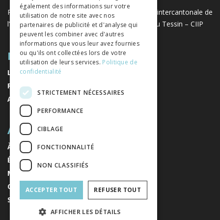
également des informations sur votre
Projet réalisé avec le soutien de la Conférence intercantonale de
utilisation de notre site avec nos
l’instruction publique de la Suisse romande et du Tessin – CIIP
partenaires de publicité et d'analyse qui
peuvent les combiner avec d'autres
informations que vous leur avez fournies
PLAN DU SITE
ou qu'ils ont collectées lors de votre
utilisation de leurs services.
Politique de
confidentialité
LIVRES
REVUES
STRICTEMENT NÉCESSAIRES
AUTEURS
PERFORMANCE
A PROPOS
CIBLAGE
À PROPOS DE NOUS
FONCTIONNALITÉ
ÉDITEURS
NON CLASSIFIÉS
MENTIONS LÉGALES
CONDITIONS GÉNÉRALES DE VENTE
ACCEPTER TOUT
REFUSER TOUT
S'INSCRIRE À LA NEWSLETTER
AFFICHER LES DÉTAILS