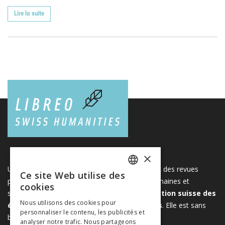
Lire la suite
×
Une plateforme unique regroupant des livres et des revues
Ce site Web utilise des
FRENCH
publiés par les éditeurs suisses de sciences humaines et
cookies
sociales. Libreo.ch est la propriété de l'
Association suisse des
GERMAN
Nous utilisons des cookies pour
éditeurs de sciences sociales et humaines
. Elle est sans
personnaliser le contenu, les publicités et
ITALIAN
but lucratif.
www.editeurssuisses.ch
analyser notre trafic. Nous partageons