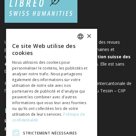
×
Une plateforme unique regroupant des livres et des revues
Ce site Web utilise des
FRENCH
publiés par les éditeurs suisses de sciences humaines et
cookies
sociales. Libreo.ch est la propriété de l'
Association suisse des
GERMAN
Nous utilisons des cookies pour
éditeurs de sciences sociales et humaines
. Elle est sans
personnaliser le contenu, les publicités et
ITALIAN
but lucratif.
www.editeurssuisses.ch
analyser notre trafic. Nous partageons
également des informations sur votre
Projet réalisé avec le soutien de la Conférence intercantonale de
utilisation de notre site avec nos
l’instruction publique de la Suisse romande et du Tessin – CIIP
partenaires de publicité et d'analyse qui
peuvent les combiner avec d'autres
informations que vous leur avez fournies
PLAN DU SITE
ou qu'ils ont collectées lors de votre
utilisation de leurs services.
Politique de
confidentialité
LIVRES
REVUES
STRICTEMENT NÉCESSAIRES