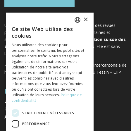
×
Une plateforme unique regroupant des livres et des revues
Ce site Web utilise des
FRENCH
publiés par les éditeurs suisses de sciences humaines et
cookies
sociales. Libreo.ch est la propriété de l'
Association suisse des
GERMAN
Nous utilisons des cookies pour
éditeurs de sciences sociales et humaines
. Elle est sans
personnaliser le contenu, les publicités et
ITALIAN
but lucratif.
www.editeurssuisses.ch
analyser notre trafic. Nous partageons
également des informations sur votre
Projet réalisé avec le soutien de la Conférence intercantonale de
utilisation de notre site avec nos
l’instruction publique de la Suisse romande et du Tessin – CIIP
partenaires de publicité et d'analyse qui
peuvent les combiner avec d'autres
informations que vous leur avez fournies
PLAN DU SITE
ou qu'ils ont collectées lors de votre
utilisation de leurs services.
Politique de
confidentialité
LIVRES
REVUES
STRICTEMENT NÉCESSAIRES
AUTEURS
PERFORMANCE