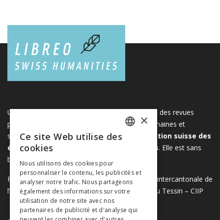
Une plateforme unique regroupant des livres et des revues
×
publiés par les éditeurs suisses de sciences humaines et
Ce site Web utilise des
sociales. Libreo.ch est la propriété de l'
Association suisse des
FRENCH
cookies
éditeurs de sciences sociales et humaines
. Elle est sans
GERMAN
but lucratif.
www.editeurssuisses.ch
Nous utilisons des cookies pour
personnaliser le contenu, les publicités et
ITALIAN
Projet réalisé avec le soutien de la Conférence intercantonale de
analyser notre trafic. Nous partageons
l’instruction publique de la Suisse romande et du Tessin – CIIP
également des informations sur votre
utilisation de notre site avec nos
partenaires de publicité et d'analyse qui
peuvent les combiner avec d'autres