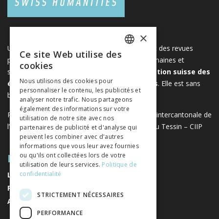
×
Une plateforme unique regroupant des livres et des revues
Ce site Web utilise des
FRENCH
publiés par les éditeurs suisses de sciences humaines et
cookies
sociales. Libreo.ch est la propriété de l'
Association suisse des
GERMAN
Nous utilisons des cookies pour
éditeurs de sciences sociales et humaines
. Elle est sans
personnaliser le contenu, les publicités et
ITALIAN
but lucratif.
www.editeurssuisses.ch
analyser notre trafic. Nous partageons
également des informations sur votre
Projet réalisé avec le soutien de la Conférence intercantonale de
utilisation de notre site avec nos
l’instruction publique de la Suisse romande et du Tessin – CIIP
partenaires de publicité et d'analyse qui
peuvent les combiner avec d'autres
informations que vous leur avez fournies
PLAN DU SITE
ou qu'ils ont collectées lors de votre
utilisation de leurs services.
Politique de
confidentialité
LIVRES
REVUES
STRICTEMENT NÉCESSAIRES
AUTEURS
PERFORMANCE