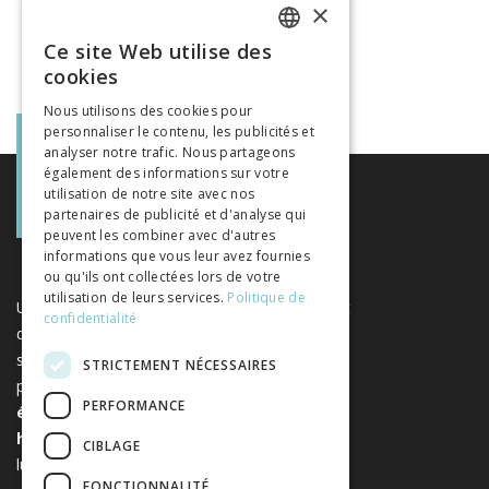
×
Ce site Web utilise des
FRENCH
cookies
GERMAN
Nous utilisons des cookies pour
personnaliser le contenu, les publicités et
ITALIAN
analyser notre trafic. Nous partageons
également des informations sur votre
utilisation de notre site avec nos
partenaires de publicité et d'analyse qui
peuvent les combiner avec d'autres
informations que vous leur avez fournies
ou qu'ils ont collectées lors de votre
utilisation de leurs services.
Politique de
Une plateforme unique regroupant des livres et
confidentialité
des revues publiés par les éditeurs suisses de
sciences humaines et sociales. Libreo.ch est la
STRICTEMENT NÉCESSAIRES
propriété de l'
Association suisse des
PERFORMANCE
éditeurs de sciences sociales et
humaines
. Elle est sans but
CIBLAGE
lucratif.
www.editeurssuisses.ch
FONCTIONNALITÉ