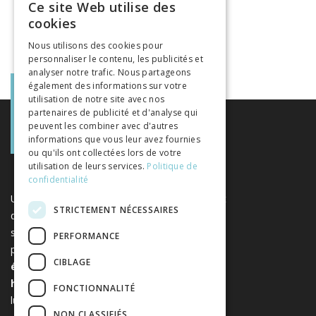
Ce site Web utilise des
FRENCH
cookies
GERMAN
Nous utilisons des cookies pour
personnaliser le contenu, les publicités et
ITALIAN
analyser notre trafic. Nous partageons
également des informations sur votre
utilisation de notre site avec nos
partenaires de publicité et d'analyse qui
peuvent les combiner avec d'autres
informations que vous leur avez fournies
ou qu'ils ont collectées lors de votre
utilisation de leurs services.
Politique de
confidentialité
Une plateforme unique regroupant des livres et
STRICTEMENT NÉCESSAIRES
des revues publiés par les éditeurs suisses de
sciences humaines et sociales. Libreo.ch est la
PERFORMANCE
propriété de l'
Association suisse des
CIBLAGE
éditeurs de sciences sociales et
humaines
. Elle est sans but
FONCTIONNALITÉ
lucratif.
www.editeurssuisses.ch
NON CLASSIFIÉS