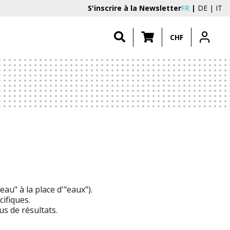
S'inscrire à la Newsletter
FR
DE
IT
CHF
au" à la place d'"eaux").
ifiques.
s de résultats.