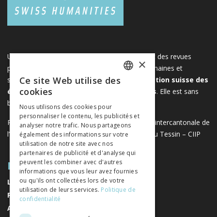
Une plateforme unique regroupant des livres et des revues
×
publiés par les éditeurs suisses de sciences humaines et
Ce site Web utilise des
sociales. Libreo.ch est la propriété de l'
Association suisse des
FRENCH
cookies
éditeurs de sciences sociales et humaines
. Elle est sans
GERMAN
but lucratif.
www.editeurssuisses.ch
Nous utilisons des cookies pour
personnaliser le contenu, les publicités et
ITALIAN
Projet réalisé avec le soutien de la Conférence intercantonale de
analyser notre trafic. Nous partageons
l’instruction publique de la Suisse romande et du Tessin – CIIP
également des informations sur votre
utilisation de notre site avec nos
partenaires de publicité et d'analyse qui
PLAN DU SITE
peuvent les combiner avec d'autres
informations que vous leur avez fournies
ou qu'ils ont collectées lors de votre
LIVRES
utilisation de leurs services.
Politique de
REVUES
confidentialité
AUTEURS