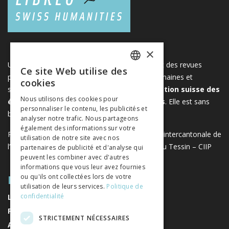
×
Une plateforme unique regroupant des livres et des revues
Ce site Web utilise des
FRENCH
publiés par les éditeurs suisses de sciences humaines et
cookies
sociales. Libreo.ch est la propriété de l'
Association suisse des
GERMAN
Nous utilisons des cookies pour
éditeurs de sciences sociales et humaines
. Elle est sans
personnaliser le contenu, les publicités et
ITALIAN
but lucratif.
www.editeurssuisses.ch
analyser notre trafic. Nous partageons
également des informations sur votre
Projet réalisé avec le soutien de la Conférence intercantonale de
utilisation de notre site avec nos
l’instruction publique de la Suisse romande et du Tessin – CIIP
partenaires de publicité et d'analyse qui
peuvent les combiner avec d'autres
informations que vous leur avez fournies
PLAN DU SITE
ou qu'ils ont collectées lors de votre
utilisation de leurs services.
Politique de
confidentialité
LIVRES
REVUES
STRICTEMENT NÉCESSAIRES
AUTEURS