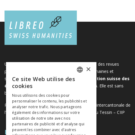
Une plateforme unique regroupant des livres et des revues
×
publiés par les éditeurs suisses de sciences humaines et
Ce site Web utilise des
sociales. Libreo.ch est la propriété de l'
Association suisse des
FRENCH
cookies
éditeurs de sciences sociales et humaines
. Elle est sans
GERMAN
but lucratif.
www.editeurssuisses.ch
Nous utilisons des cookies pour
personnaliser le contenu, les publicités et
ITALIAN
Projet réalisé avec le soutien de la Conférence intercantonale de
analyser notre trafic. Nous partageons
l’instruction publique de la Suisse romande et du Tessin – CIIP
également des informations sur votre
utilisation de notre site avec nos
partenaires de publicité et d'analyse qui
PLAN DU SITE
peuvent les combiner avec d'autres