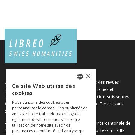
×
Une plateforme unique regroupant des livres et des revues
Ce site Web utilise des
FRENCH
publiés par les éditeurs suisses de sciences humaines et
cookies
sociales. Libreo.ch est la propriété de l'
Association suisse des
GERMAN
Nous utilisons des cookies pour
éditeurs de sciences sociales et humaines
. Elle est sans
personnaliser le contenu, les publicités et
ITALIAN
but lucratif.
www.editeurssuisses.ch
analyser notre trafic. Nous partageons
également des informations sur votre
Projet réalisé avec le soutien de la Conférence intercantonale de
utilisation de notre site avec nos
l’instruction publique de la Suisse romande et du Tessin – CIIP
partenaires de publicité et d'analyse qui