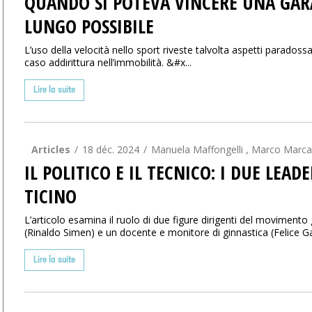
QUANDO SI POTEVA VINCERE UNA GARA
LUNGO POSSIBILE
L’uso della velocità nello sport riveste talvolta aspetti paradossa
caso addirittura nell’immobilità. &#x...
Lire la suite
Articles
18 déc. 2024
Manuela Maffongelli , Marco Marca
IL POLITICO E IL TECNICO: I DUE LE
TICINO
L’articolo esamina il ruolo di due figure dirigenti del movimento 
(Rinaldo Simen) e un docente e monitore di ginnastica (Felice Ga
Lire la suite