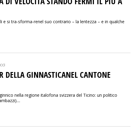
 DI VELOCITÀ STANDO FERMI IL PIÙ A
li e si tra-sforma-renel suo contrario – la lentezza – e in qualche
cci
ADER DELLA GINNASTICANEL CANTONE
ginnico nella regione italofona svizzera del Ticino: un politico
mbazzi)....