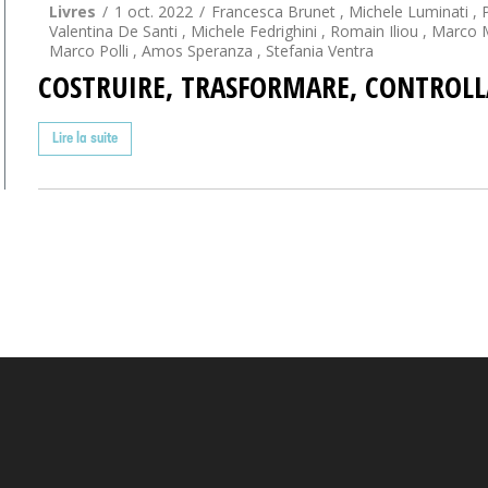
Livres
1 oct. 2022
Francesca Brunet
,
Michele Luminati
,
Valentina De Santi
,
Michele Fedrighini
,
Romain Iliou
,
Marco M
Marco Polli
,
Amos Speranza
,
Stefania Ventra
COSTRUIRE, TRASFORMARE, CONTROLL
Lire la suite