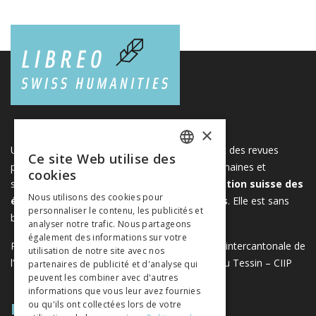
×
Une plateforme unique regroupant des livres et des revues
Ce site Web utilise des
FRENCH
publiés par les éditeurs suisses de sciences humaines et
cookies
sociales. Libreo.ch est la propriété de l'
Association suisse des
GERMAN
Nous utilisons des cookies pour
éditeurs de sciences sociales et humaines
. Elle est sans
personnaliser le contenu, les publicités et
ITALIAN
but lucratif.
www.editeurssuisses.ch
analyser notre trafic. Nous partageons
également des informations sur votre
Projet réalisé avec le soutien de la Conférence intercantonale de
utilisation de notre site avec nos
l’instruction publique de la Suisse romande et du Tessin – CIIP
partenaires de publicité et d'analyse qui
peuvent les combiner avec d'autres
informations que vous leur avez fournies
PLAN DU SITE
ou qu'ils ont collectées lors de votre