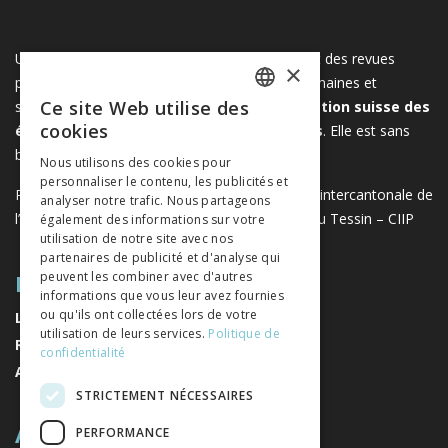
Une plateforme unique regroupant des livres et des revues
×
publiés par les éditeurs suisses de sciences humaines et
Ce site Web utilise des
sociales. Libreo.ch est la propriété de l'
Association suisse des
FRENCH
cookies
éditeurs de sciences sociales et humaines
. Elle est sans
GERMAN
but lucratif.
www.editeurssuisses.ch
Nous utilisons des cookies pour
personnaliser le contenu, les publicités et
ITALIAN
Projet réalisé avec le soutien de la Conférence intercantonale de
analyser notre trafic. Nous partageons
l’instruction publique de la Suisse romande et du Tessin – CIIP
également des informations sur votre
utilisation de notre site avec nos
partenaires de publicité et d'analyse qui
PLAN DU SITE
peuvent les combiner avec d'autres
informations que vous leur avez fournies
ou qu'ils ont collectées lors de votre
LIVRES
utilisation de leurs services.
Politique de
REVUES
confidentialité
AUTEURS
STRICTEMENT NÉCESSAIRES
A PROPOS
PERFORMANCE