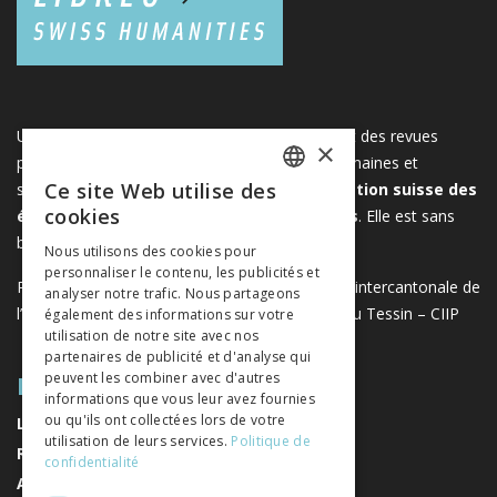
Une plateforme unique regroupant des livres et des revues
×
publiés par les éditeurs suisses de sciences humaines et
Ce site Web utilise des
sociales. Libreo.ch est la propriété de l'
Association suisse des
FRENCH
cookies
éditeurs de sciences sociales et humaines
. Elle est sans
GERMAN
but lucratif.
www.editeurssuisses.ch
Nous utilisons des cookies pour
personnaliser le contenu, les publicités et
ITALIAN
Projet réalisé avec le soutien de la Conférence intercantonale de
analyser notre trafic. Nous partageons
l’instruction publique de la Suisse romande et du Tessin – CIIP
également des informations sur votre
utilisation de notre site avec nos
partenaires de publicité et d'analyse qui
PLAN DU SITE
peuvent les combiner avec d'autres
informations que vous leur avez fournies
ou qu'ils ont collectées lors de votre
LIVRES
utilisation de leurs services.
Politique de
REVUES
confidentialité
AUTEURS