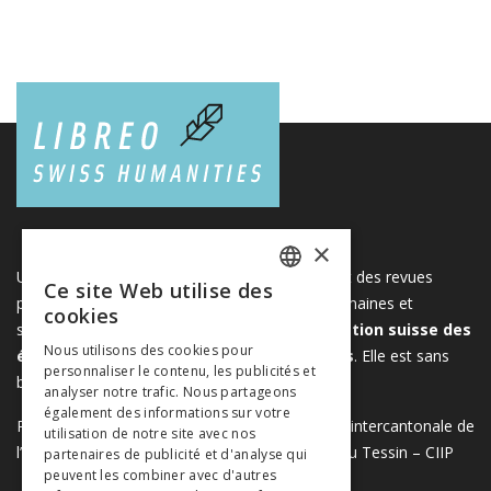
×
Une plateforme unique regroupant des livres et des revues
Ce site Web utilise des
FRENCH
publiés par les éditeurs suisses de sciences humaines et
cookies
sociales. Libreo.ch est la propriété de l'
Association suisse des
GERMAN
Nous utilisons des cookies pour
éditeurs de sciences sociales et humaines
. Elle est sans
personnaliser le contenu, les publicités et
ITALIAN
but lucratif.
www.editeurssuisses.ch
analyser notre trafic. Nous partageons
également des informations sur votre
Projet réalisé avec le soutien de la Conférence intercantonale de
utilisation de notre site avec nos
l’instruction publique de la Suisse romande et du Tessin – CIIP
partenaires de publicité et d'analyse qui
peuvent les combiner avec d'autres