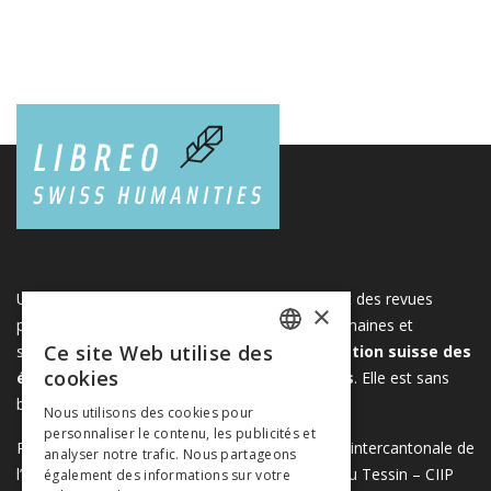
Une plateforme unique regroupant des livres et des revues
×
publiés par les éditeurs suisses de sciences humaines et
Ce site Web utilise des
sociales. Libreo.ch est la propriété de l'
Association suisse des
FRENCH
cookies
éditeurs de sciences sociales et humaines
. Elle est sans
GERMAN
but lucratif.
www.editeurssuisses.ch
Nous utilisons des cookies pour
personnaliser le contenu, les publicités et
ITALIAN
Projet réalisé avec le soutien de la Conférence intercantonale de
analyser notre trafic. Nous partageons
l’instruction publique de la Suisse romande et du Tessin – CIIP
également des informations sur votre