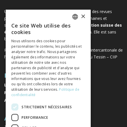
Une plateforme unique regroupant des livres et des revues
×
publiés par les éditeurs suisses de sciences humaines et
Ce site Web utilise des
sociales. Libreo.ch est la propriété de l'
Association suisse des
FRENCH
cookies
éditeurs de sciences sociales et humaines
. Elle est sans
GERMAN
but lucratif.
www.editeurssuisses.ch
Nous utilisons des cookies pour
personnaliser le contenu, les publicités et
ITALIAN
Projet réalisé avec le soutien de la Conférence intercantonale de
analyser notre trafic. Nous partageons
l’instruction publique de la Suisse romande et du Tessin – CIIP
également des informations sur votre
utilisation de notre site avec nos
partenaires de publicité et d'analyse qui
PLAN DU SITE
peuvent les combiner avec d'autres
informations que vous leur avez fournies
ou qu'ils ont collectées lors de votre
LIVRES
utilisation de leurs services.
Politique de
REVUES
confidentialité
AUTEURS
STRICTEMENT NÉCESSAIRES
A PROPOS
PERFORMANCE