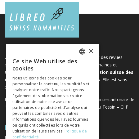
×
Une plateforme unique regroupant des livres et des revues
Ce site Web utilise des
FRENCH
publiés par les éditeurs suisses de sciences humaines et
cookies
sociales. Libreo.ch est la propriété de l'
Association suisse des
GERMAN
Nous utilisons des cookies pour
éditeurs de sciences sociales et humaines
. Elle est sans
personnaliser le contenu, les publicités et
ITALIAN
but lucratif.
www.editeurssuisses.ch
analyser notre trafic. Nous partageons
également des informations sur votre
Projet réalisé avec le soutien de la Conférence intercantonale de
utilisation de notre site avec nos
l’instruction publique de la Suisse romande et du Tessin – CIIP
partenaires de publicité et d'analyse qui
peuvent les combiner avec d'autres
informations que vous leur avez fournies
PLAN DU SITE
ou qu'ils ont collectées lors de votre
utilisation de leurs services.
Politique de
confidentialité
LIVRES