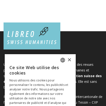
×
Une plateforme unique regroupant des livres et des revues
Ce site Web utilise des
FRENCH
publiés par les éditeurs suisses de sciences humaines et
cookies
sociales. Libreo.ch est la propriété de l'
Association suisse des
GERMAN
Nous utilisons des cookies pour
éditeurs de sciences sociales et humaines
. Elle est sans
personnaliser le contenu, les publicités et
ITALIAN
but lucratif.
www.editeurssuisses.ch
analyser notre trafic. Nous partageons
également des informations sur votre
Projet réalisé avec le soutien de la Conférence intercantonale de
utilisation de notre site avec nos
l’instruction publique de la Suisse romande et du Tessin – CIIP
partenaires de publicité et d'analyse qui