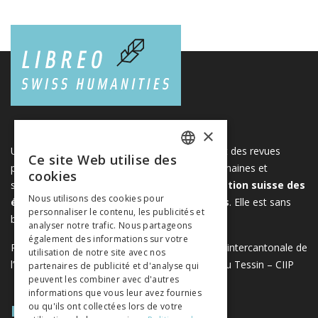
×
Une plateforme unique regroupant des livres et des revues
Ce site Web utilise des
FRENCH
publiés par les éditeurs suisses de sciences humaines et
cookies
sociales. Libreo.ch est la propriété de l'
Association suisse des
GERMAN
Nous utilisons des cookies pour
éditeurs de sciences sociales et humaines
. Elle est sans
personnaliser le contenu, les publicités et
ITALIAN
but lucratif.
www.editeurssuisses.ch
analyser notre trafic. Nous partageons
également des informations sur votre
Projet réalisé avec le soutien de la Conférence intercantonale de
utilisation de notre site avec nos
l’instruction publique de la Suisse romande et du Tessin – CIIP
partenaires de publicité et d'analyse qui
peuvent les combiner avec d'autres
informations que vous leur avez fournies
PLAN DU SITE
ou qu'ils ont collectées lors de votre