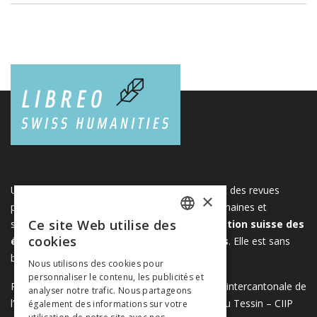
Une plateforme unique regroupant des livres et des revues
×
publiés par les éditeurs suisses de sciences humaines et
Ce site Web utilise des
sociales. Libreo.ch est la propriété de l'
Association suisse des
FRENCH
cookies
éditeurs de sciences sociales et humaines
. Elle est sans
GERMAN
but lucratif.
www.editeurssuisses.ch
Nous utilisons des cookies pour
personnaliser le contenu, les publicités et
ITALIAN
Projet réalisé avec le soutien de la Conférence intercantonale de
analyser notre trafic. Nous partageons
l’instruction publique de la Suisse romande et du Tessin – CIIP
également des informations sur votre