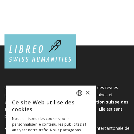
Une plateforme unique regroupant des livres et des revues
×
publiés par les éditeurs suisses de sciences humaines et
Ce site Web utilise des
sociales. Libreo.ch est la propriété de l'
Association suisse des
FRENCH
cookies
éditeurs de sciences sociales et humaines
. Elle est sans
GERMAN
but lucratif.
www.editeurssuisses.ch
Nous utilisons des cookies pour
personnaliser le contenu, les publicités et
ITALIAN
Projet réalisé avec le soutien de la Conférence intercantonale de
analyser notre trafic. Nous partageons