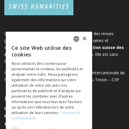
Une plateforme unique regroupant des livres et des revues
×
publiés par les éditeurs suisses de sciences humaines et
Ce site Web utilise des
sociales. Libreo.ch est la propriété de l'
Association suisse des
FRENCH
cookies
éditeurs de sciences sociales et humaines
. Elle est sans
GERMAN
but lucratif.
www.editeurssuisses.ch
Nous utilisons des cookies pour
personnaliser le contenu, les publicités et
ITALIAN
Projet réalisé avec le soutien de la Conférence intercantonale de
analyser notre trafic. Nous partageons
l’instruction publique de la Suisse romande et du Tessin – CIIP
également des informations sur votre
utilisation de notre site avec nos
partenaires de publicité et d'analyse qui
PLAN DU SITE
peuvent les combiner avec d'autres
informations que vous leur avez fournies
ou qu'ils ont collectées lors de votre
LIVRES
utilisation de leurs services.
Politique de
REVUES
confidentialité
AUTEURS