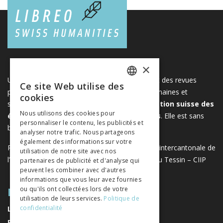
×
Une plateforme unique regroupant des livres et des revues
Ce site Web utilise des
FRENCH
publiés par les éditeurs suisses de sciences humaines et
cookies
sociales. Libreo.ch est la propriété de l'
Association suisse des
GERMAN
Nous utilisons des cookies pour
éditeurs de sciences sociales et humaines
. Elle est sans
personnaliser le contenu, les publicités et
ITALIAN
but lucratif.
www.editeurssuisses.ch
analyser notre trafic. Nous partageons
également des informations sur votre
Projet réalisé avec le soutien de la Conférence intercantonale de
utilisation de notre site avec nos
l’instruction publique de la Suisse romande et du Tessin – CIIP
partenaires de publicité et d'analyse qui
peuvent les combiner avec d'autres
informations que vous leur avez fournies
PLAN DU SITE
ou qu'ils ont collectées lors de votre
utilisation de leurs services.
Politique de
confidentialité
LIVRES
REVUES