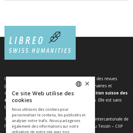
Une plateforme unique regroupant des livres et des revues
×
publiés par les éditeurs suisses de sciences humaines et
Ce site Web utilise des
sociales. Libreo.ch est la propriété de l'
Association suisse des
FRENCH
cookies
éditeurs de sciences sociales et humaines
. Elle est sans
GERMAN
but lucratif.
www.editeurssuisses.ch
Nous utilisons des cookies pour
personnaliser le contenu, les publicités et
ITALIAN
Projet réalisé avec le soutien de la Conférence intercantonale de
analyser notre trafic. Nous partageons
l’instruction publique de la Suisse romande et du Tessin – CIIP
également des informations sur votre
utilisation de notre site avec nos