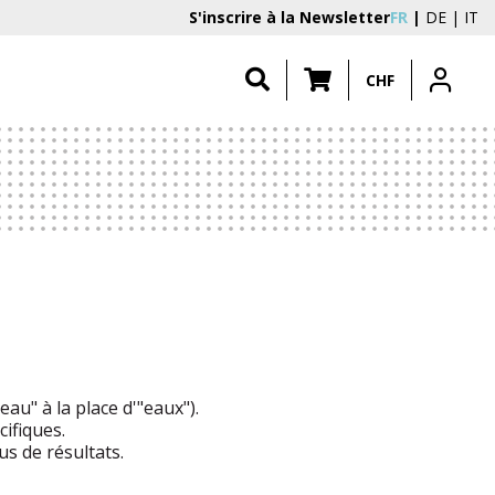
S'inscrire à la Newsletter
FR
DE
IT
CHF
au" à la place d'"eaux").
ifiques.
s de résultats.