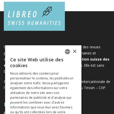
Une plateforme unique regroupant des livres et des revues
×
publiés par les éditeurs suisses de sciences humaines et
Ce site Web utilise des
sociales. Libreo.ch est la propriété de l'
Association suisse des
FRENCH
cookies
éditeurs de sciences sociales et humaines
. Elle est sans
GERMAN
but lucratif.
www.editeurssuisses.ch
Nous utilisons des cookies pour
personnaliser le contenu, les publicités et
ITALIAN
Projet réalisé avec le soutien de la Conférence intercantonale de
analyser notre trafic. Nous partageons
l’instruction publique de la Suisse romande et du Tessin – CIIP
également des informations sur votre
utilisation de notre site avec nos
partenaires de publicité et d'analyse qui
PLAN DU SITE
peuvent les combiner avec d'autres
informations que vous leur avez fournies
ou qu'ils ont collectées lors de votre
LIVRES