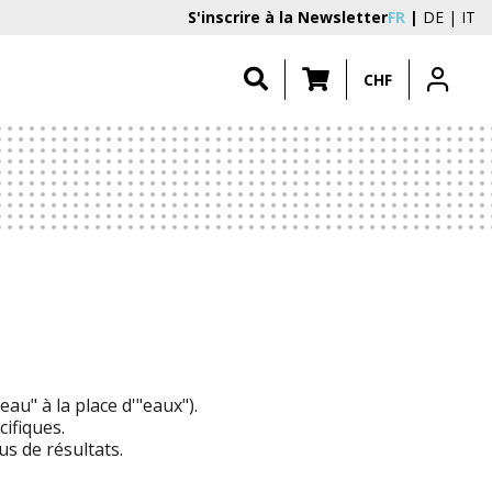
S'inscrire à la Newsletter
FR
DE
IT
CHF
au" à la place d'"eaux").
ifiques.
s de résultats.