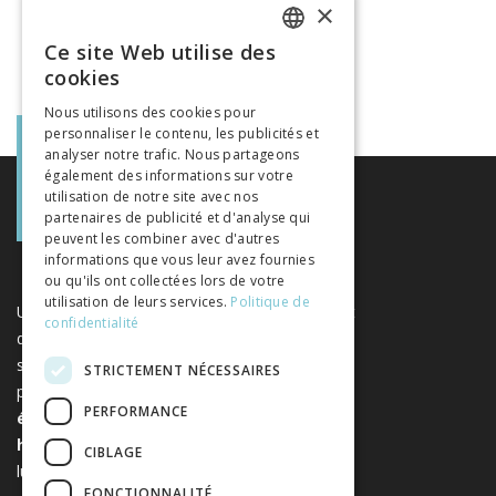
×
Ce site Web utilise des
FRENCH
cookies
GERMAN
Nous utilisons des cookies pour
personnaliser le contenu, les publicités et
ITALIAN
analyser notre trafic. Nous partageons
également des informations sur votre
utilisation de notre site avec nos
partenaires de publicité et d'analyse qui
peuvent les combiner avec d'autres
informations que vous leur avez fournies
ou qu'ils ont collectées lors de votre
utilisation de leurs services.
Politique de
Une plateforme unique regroupant des livres et
confidentialité
des revues publiés par les éditeurs suisses de
sciences humaines et sociales. Libreo.ch est la
STRICTEMENT NÉCESSAIRES
propriété de l'
Association suisse des
PERFORMANCE
éditeurs de sciences sociales et
humaines
. Elle est sans but
CIBLAGE
lucratif.
www.editeurssuisses.ch
FONCTIONNALITÉ