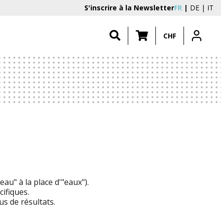
S'inscrire à la Newsletter
FR
DE
IT
CHF
au" à la place d'"eaux").
ifiques.
s de résultats.