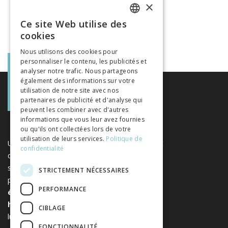
×
Ce site Web utilise des
FRENCH
cookies
GERMAN
Nous utilisons des cookies pour
personnaliser le contenu, les publicités et
ITALIAN
analyser notre trafic. Nous partageons
également des informations sur votre
utilisation de notre site avec nos
partenaires de publicité et d'analyse qui
peuvent les combiner avec d'autres
informations que vous leur avez fournies
ou qu'ils ont collectées lors de votre
utilisation de leurs services.
Politique de
Une plateforme unique regroupant des livres et
confidentialité
des revues publiés par les éditeurs suisses de
sciences humaines et sociales. Libreo.ch est la
STRICTEMENT NÉCESSAIRES
propriété de l'
Association suisse des
PERFORMANCE
éditeurs de sciences sociales et
humaines
. Elle est sans but
CIBLAGE
lucratif.
www.editeurssuisses.ch
FONCTIONNALITÉ