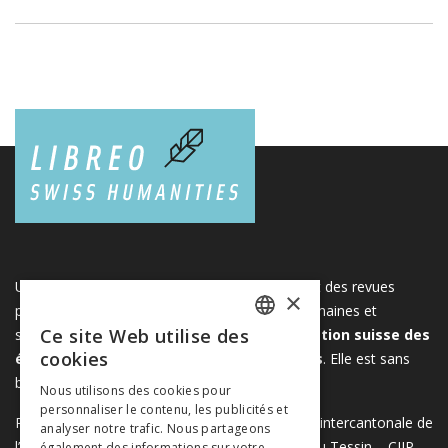
Une plateforme unique regroupant des livres et des revues
×
publiés par les éditeurs suisses de sciences humaines et
Ce site Web utilise des
sociales. Libreo.ch est la propriété de l'
Association suisse des
FRENCH
cookies
éditeurs de sciences sociales et humaines
. Elle est sans
GERMAN
but lucratif.
www.editeurssuisses.ch
Nous utilisons des cookies pour
personnaliser le contenu, les publicités et
ITALIAN
Projet réalisé avec le soutien de la Conférence intercantonale de
analyser notre trafic. Nous partageons
l’instruction publique de la Suisse romande et du Tessin – CIIP
également des informations sur votre