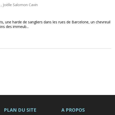
 , Joëlle Salomon Cavin
is, une harde de sangliers dans les rues de Barcelone, un chevreuil
dins des immeub...
PLAN DU SITE
A PROPOS