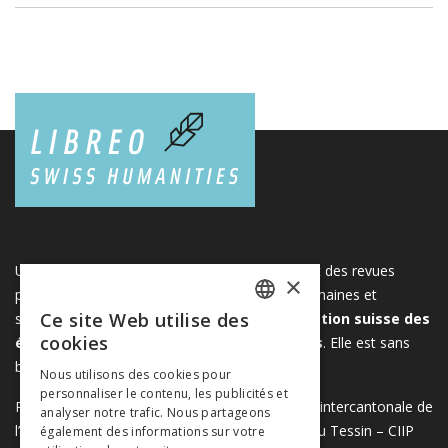
Une plateforme unique regroupant des livres et des revues
×
publiés par les éditeurs suisses de sciences humaines et
Ce site Web utilise des
sociales. Libreo.ch est la propriété de l'
Association suisse des
FRENCH
cookies
éditeurs de sciences sociales et humaines
. Elle est sans
GERMAN
but lucratif.
www.editeurssuisses.ch
Nous utilisons des cookies pour
personnaliser le contenu, les publicités et
ITALIAN
Projet réalisé avec le soutien de la Conférence intercantonale de
analyser notre trafic. Nous partageons
l’instruction publique de la Suisse romande et du Tessin – CIIP
également des informations sur votre