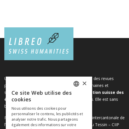
Une plateforme unique regroupant des livres et des revues
×
publiés par les éditeurs suisses de sciences humaines et
Ce site Web utilise des
sociales. Libreo.ch est la propriété de l'
Association suisse des
FRENCH
cookies
éditeurs de sciences sociales et humaines
. Elle est sans
GERMAN
but lucratif.
www.editeurssuisses.ch
Nous utilisons des cookies pour
personnaliser le contenu, les publicités et
ITALIAN
Projet réalisé avec le soutien de la Conférence intercantonale de
analyser notre trafic. Nous partageons
l’instruction publique de la Suisse romande et du Tessin – CIIP
également des informations sur votre