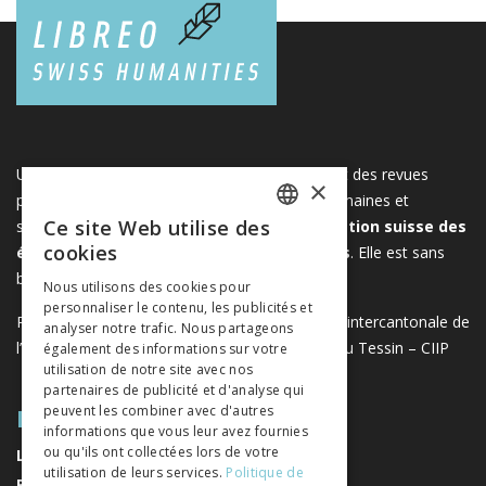
Une plateforme unique regroupant des livres et des revues
×
publiés par les éditeurs suisses de sciences humaines et
Ce site Web utilise des
sociales. Libreo.ch est la propriété de l'
Association suisse des
FRENCH
cookies
éditeurs de sciences sociales et humaines
. Elle est sans
GERMAN
but lucratif.
www.editeurssuisses.ch
Nous utilisons des cookies pour
personnaliser le contenu, les publicités et
ITALIAN
Projet réalisé avec le soutien de la Conférence intercantonale de
analyser notre trafic. Nous partageons
l’instruction publique de la Suisse romande et du Tessin – CIIP
également des informations sur votre
utilisation de notre site avec nos
partenaires de publicité et d'analyse qui
PLAN DU SITE
peuvent les combiner avec d'autres
informations que vous leur avez fournies
ou qu'ils ont collectées lors de votre
LIVRES
utilisation de leurs services.
Politique de
REVUES