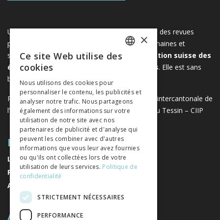
Une plateforme unique regroupant des livres et des revues
×
publiés par les éditeurs suisses de sciences humaines et
Ce site Web utilise des
sociales. Libreo.ch est la propriété de l'
Association suisse des
FRENCH
cookies
éditeurs de sciences sociales et humaines
. Elle est sans
GERMAN
but lucratif.
www.editeurssuisses.ch
Nous utilisons des cookies pour
personnaliser le contenu, les publicités et
ITALIAN
Projet réalisé avec le soutien de la Conférence intercantonale de
analyser notre trafic. Nous partageons
l’instruction publique de la Suisse romande et du Tessin – CIIP
également des informations sur votre
utilisation de notre site avec nos
partenaires de publicité et d'analyse qui
PLAN DU SITE
peuvent les combiner avec d'autres
informations que vous leur avez fournies
ou qu'ils ont collectées lors de votre
LIVRES
utilisation de leurs services.
Politique de
REVUES
confidentialité
AUTEURS
STRICTEMENT NÉCESSAIRES
A PROPOS
PERFORMANCE