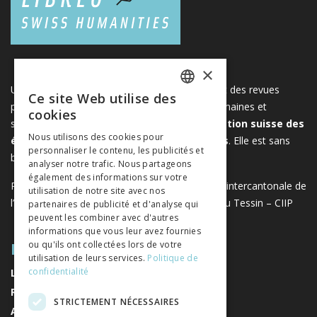
×
Une plateforme unique regroupant des livres et des revues
Ce site Web utilise des
FRENCH
publiés par les éditeurs suisses de sciences humaines et
cookies
sociales. Libreo.ch est la propriété de l'
Association suisse des
GERMAN
Nous utilisons des cookies pour
éditeurs de sciences sociales et humaines
. Elle est sans
personnaliser le contenu, les publicités et
ITALIAN
but lucratif.
www.editeurssuisses.ch
analyser notre trafic. Nous partageons
également des informations sur votre
Projet réalisé avec le soutien de la Conférence intercantonale de
utilisation de notre site avec nos
l’instruction publique de la Suisse romande et du Tessin – CIIP
partenaires de publicité et d'analyse qui
peuvent les combiner avec d'autres
informations que vous leur avez fournies
PLAN DU SITE
ou qu'ils ont collectées lors de votre
utilisation de leurs services.
Politique de
confidentialité
LIVRES
REVUES
STRICTEMENT NÉCESSAIRES
AUTEURS